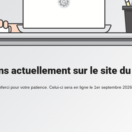
ons actuellement sur le site d
Merci pour votre patience. Celui-ci sera en ligne le 1er septembre 2026